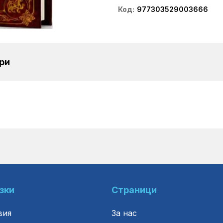
Код
977303529003666
ри
зки
Страници
вия
За нас