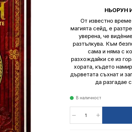
НЬОРУН 
От известно време
магията сейд, е разтр
уверена, че видѐни
разтълкува. Към безп
сама и няма с ко
разхождайки се из гор
хората, където намир
дърветата съхнат и за
да разгадае с
В наличност