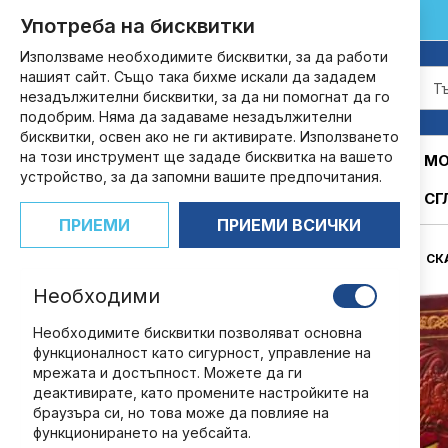
customers@ndbg.net
0700 35 885
Употреба на бисквитки
Прескачане
към
Използваме необходимите бисквитки, за да работи
съдържанието
нашият сайт. Също така бихме искали да зададем
незадължителни бисквитки, за да ни помогнат да го
подобрим. Няма да задаваме незадължителни
бисквитки, освен ако не ги активирате. Използването
на този инструмент ще зададе бисквитка на вашето
АБОНАМЕНТИ
КНИГИ
СПИСАНИЯ
МО
устройство, за да запомни вашите предпочитания.
СГ
ПРИЕМИ
ПРИЕМИ ВСИЧКИ
НАЧАЛО
СК
Необходими
Преминете
към
Необходимите бисквитки позволяват основна
края
функционалност като сигурност, управление на
на
мрежата и достъпност. Можете да ги
галерията
деактивирате, като промените настройките на
на
браузъра си, но това може да повлияе на
изображенията
функционирането на уебсайта.