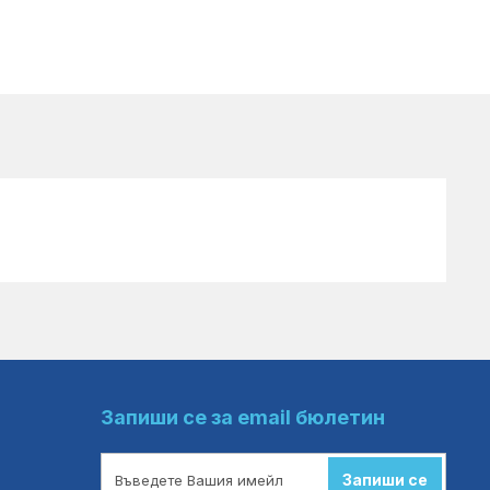
Запиши се за email бюлетин
Запиши се