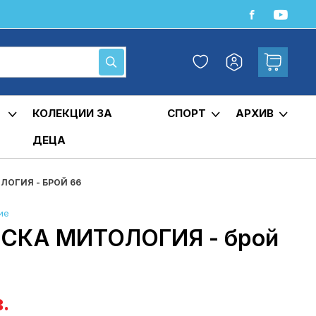
Любими
Кошница
Моят
Търсене
профил
КОЛЕКЦИИ ЗА
СПОРТ
АРХИВ
ДЕЦА
ОГИЯ - БРОЙ 66
ие
КА МИТОЛОГИЯ - брой
в.