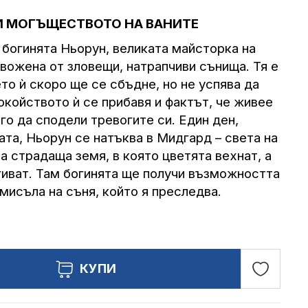
И МОГЪЩЕСТВОТО НА ВАНИТЕ
 богинята Ньорун, великата майсторка на
евожена от зловещи, натрапчиви сънища. Тя е
ето ѝ скоро ще се сбъдне, но не успява да
окойството ѝ се прибавя и фактът, че живее
го да сподели тревогите си. Един ден,
ата, Ньорун се натъква в Мидгард – света на
а страдаща земя, в която цветята вехнат, а
гиват. Там богинята ще получи възможността
мисъла на съня, който я преследва.
Добави
КУПИ
в
любими