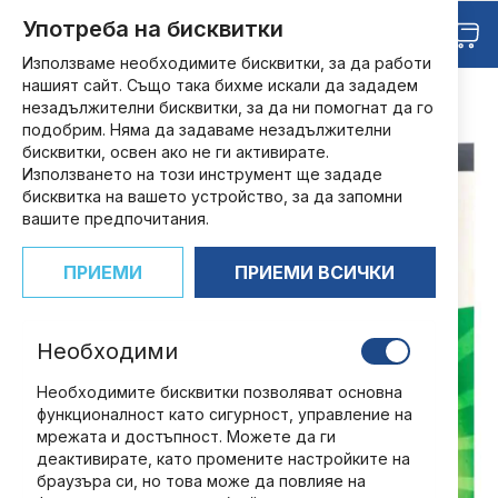
Прескачане
Търсене
Употреба на бисквитки
Любими
към
Кош
съдържанието
Използваме необходимите бисквитки, за да работи
нашият сайт. Също така бихме искали да зададем
НАЧАЛО
ХОБИ
ЛЕГЕНДАРНИ АВТОМОБИЛИ
незадължителни бисквитки, за да ни помогнат да го
ЛЕГЕНДАРНИТЕ АВТОМОБИЛИ - БРОЙ 20
подобрим. Няма да задаваме незадължителни
Преминете
бисквитки, освен ако не ги активирате.
към
Използването на този инструмент ще зададе
края
бисквитка на вашето устройство, за да запомни
на
вашите предпочитания.
галерията
на
ПРИЕМИ
ПРИЕМИ ВСИЧКИ
изображенията
Необходими
Необходимите бисквитки позволяват основна
функционалност като сигурност, управление на
мрежата и достъпност. Можете да ги
деактивирате, като промените настройките на
браузъра си, но това може да повлияе на