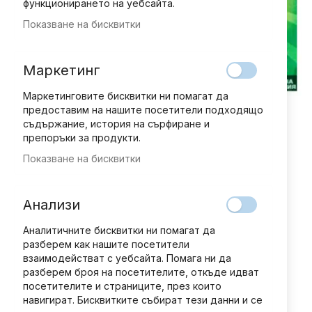
функционирането на уебсайта.
Показване на бисквитки
Маркетинг
Маркетинговите бисквитки ни помагат да
предоставим на нашите посетители подходящо
съдържание, история на сърфиране и
препоръки за продукти.
Показване на бисквитки
Преминете
Добави мнение
рейтинг:
към
ЛЕГЕНДАРНИТЕ АВТОМОБИЛИ -
началото
Анализи
на
брой 20
галерия
Аналитичните бисквитки ни помагат да
със
11,24 € / 21,98 лв.
разберем как нашите посетители
снимки
взаимодействат с уебсайта. Помага ни да
разберем броя на посетителите, откъде идват
посетителите и страниците, през които
В наличност
навигират. Бисквитките събират тези данни и се