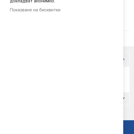
докладват анонимно.
Показване на бисквитки
Код
977303502003920
Допълнителна информация
Допълнителна
20
информация
Коментари