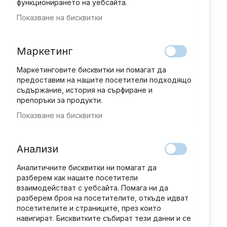
функционирането на уебсайта.
Показване на бисквитки
Маркетинг
Маркетинговите бисквитки ни помагат да
предоставим на нашите посетители подходящо
съдържание, история на сърфиране и
препоръки за продукти.
Показване на бисквитки
Преминете
Добави мнение
рейтинг:
към
Анализи
КУТИЯ С 24 ПАКЕТЧЕТА
началото
на
Аналитичните бисквитки ни помагат да
КАРТИ/FIFA WORLD CUP
галерия
разберем как нашите посетители
ADRENALYN 2026
със
взаимодействат с уебсайта. Помага ни да
снимки
разберем броя на посетителите, откъде идват
58,80 € / 115,00 лв.
посетителите и страниците, през които
навигират. Бисквитките събират тези данни и се