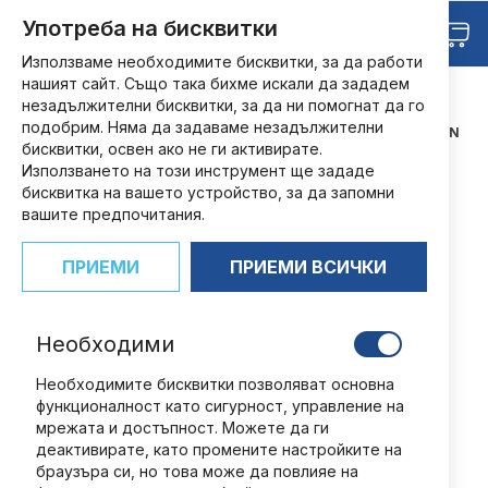
Прескачане
Търсене
Употреба на бисквитки
Любими
към
Кош
съдържанието
Използваме необходимите бисквитки, за да работи
нашият сайт. Също така бихме искали да зададем
НАЧАЛО
СПОРТ
незадължителни бисквитки, за да ни помогнат да го
FIFA WORLD CUP ADRENALYN 2026
подобрим. Няма да задаваме незадължителни
КУТИЯ С 24 ПАКЕТЧЕТА КАРТИ/FIFA WORLD CUP ADRENALYN
бисквитки, освен ако не ги активирате.
2026
Използването на този инструмент ще зададе
Преминете
бисквитка на вашето устройство, за да запомни
към
вашите предпочитания.
края
на
ПРИЕМИ
ПРИЕМИ ВСИЧКИ
галерията
на
изображенията
Необходими
Необходимите бисквитки позволяват основна
функционалност като сигурност, управление на
мрежата и достъпност. Можете да ги
деактивирате, като промените настройките на
браузъра си, но това може да повлияе на