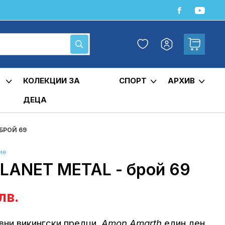
Любими
Кошница
Моят
Търсене
профил
КОЛЕКЦИИ ЗА
СПОРТ
АРХИВ
ДЕЦА
БРОЙ 69
ие
ANET METAL - брой 69
лв.
вни викингски предци,
Amon Amarth
един ден