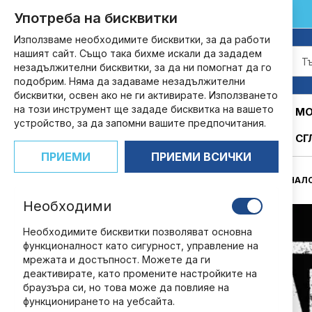
customers@ndbg.net
0700 35 885
Употреба на бисквитки
Прескачане
към
Използваме необходимите бисквитки, за да работи
съдържанието
нашият сайт. Също така бихме искали да зададем
незадължителни бисквитки, за да ни помогнат да го
подобрим. Няма да задаваме незадължителни
бисквитки, освен ако не ги активирате. Използването
на този инструмент ще зададе бисквитка на вашето
АБОНАМЕНТИ
КНИГИ
СПИСАНИЯ
МО
устройство, за да запомни вашите предпочитания.
СГ
ПРИЕМИ
ПРИЕМИ ВСИЧКИ
НАЧАЛ
Необходими
Преминете
към
Необходимите бисквитки позволяват основна
края
функционалност като сигурност, управление на
на
мрежата и достъпност. Можете да ги
галерията
деактивирате, като промените настройките на
на
браузъра си, но това може да повлияе на
изображенията
функционирането на уебсайта.