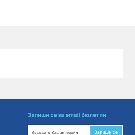
Запиши се за email бюлетин
Запиши се