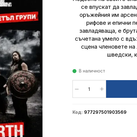
се впускат да завл
оръжейния им арсена
рифове и епични п
завладяваща, е брут
съчетана умело с вдъ
сцена членовете на
шведски, 
В наличност
Код
977297501903569