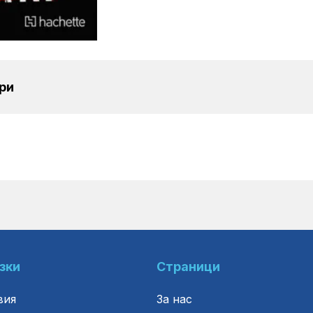
ри
зки
Страници
вия
За нас