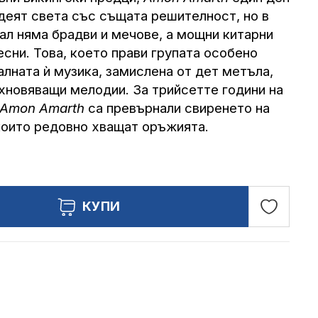
адеят света със същата решителност, но в
л няма брадви и мечове, а мощни китарни
есни. Това, което прави групата особено
алната ѝ музика, замислена от дет метъла,
хновяващи мелодии. За трийсетте години на
Amon Amarth
са превърнали свиренето на
които редовно хващат оръжията.
Добави
КУПИ
в
любими