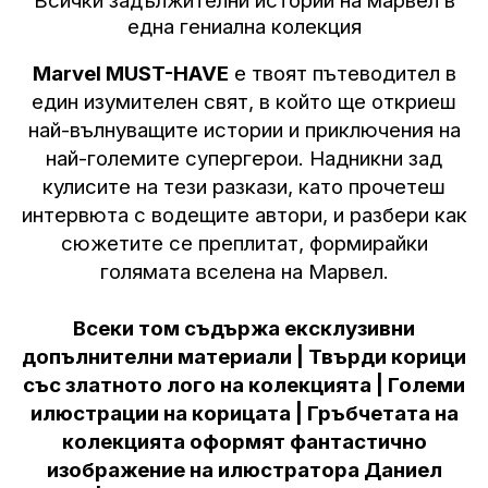
Всички задължителни истории на марвел в
една гениална колекция
Marvel MUST-HAVE
е твоят пътеводител в
един изумителен свят, в който ще откриеш
най-вълнуващите истории и приключения на
най-големите супергерои. Надникни зад
кулисите на тези разкази, като прочетеш
интервюта с водещите автори, и разбери как
сюжетите се преплитат, формирайки
голямата вселена на Марвел.
Всеки том съдържа ексклузивни
допълнителни материали | Твърди корици
със златното лого на колекцията | Големи
илюстрации на корицата | Гръбчетата на
колекцията оформят фантастично
изображение на илюстратора Даниел