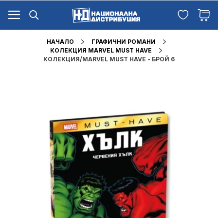
Прескачане
Търсене
Любими
към
Кош
съдържанието
НАЧАЛО
ГРАФИЧНИ РОМАНИ
КОЛЕКЦИЯ MARVEL MUST HAVE
КОЛЕКЦИЯ/MARVEL MUST HAVE - БРОЙ 6
Преминете
към
края
на
галерията
на
изображенията