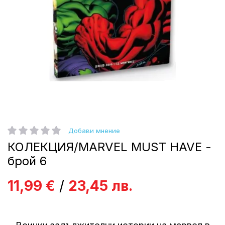
Преминете
Добави мнение
рейтинг:
към
КОЛЕКЦИЯ/MARVEL MUST HAVE -
началото
на
брой 6
галерия
със
11,99 €
/
23,45 лв.
снимки