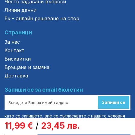
Често задавани въпроси
Лични данни
Ек – онлайн решаване на спор
Страници
За нас
Контакт
Бисквитки
Връщане и замяна
Доставка
Запиши се за email бюлетин
Запиши се
като се запишете, вие се съгласявате с нашите условия
за обслужване
11,99 €
/
23,45 лв.