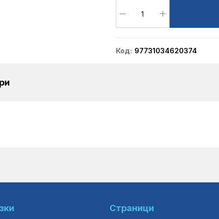
Код
97731034620374
ри
зки
Страници