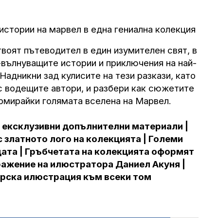
истории на марвел в една гениална колекция
твоят пътеводител в един изумителен свят, в
вълнуващите истории и приключения на най-
Надникни зад кулисите на тези разкази, като
 водещите автори, и разбери как сюжетите
ормирайки голямата вселена на Марвел.
 ексклузивни допълнителни материали |
 златното лого на колекцията | Големи
ата | Гръбчетата на колекцията оформят
ажение на илюстратора Даниел Акуня |
рска илюстрация към всеки том