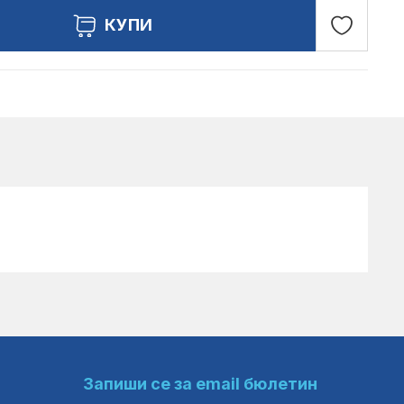
Добави
КУПИ
в
любими
Запиши се за email бюлетин