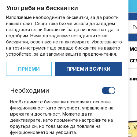
customers@ndbg.net
0700 35 885
Употреба на бисквитки
Прескачане
към
Използваме необходимите бисквитки, за да работи
съдържанието
нашият сайт. Също така бихме искали да зададем
незадължителни бисквитки, за да ни помогнат да го
подобрим. Няма да задаваме незадължителни
бисквитки, освен ако не ги активирате. Използването
на този инструмент ще зададе бисквитка на вашето
АБОНАМЕНТИ
КНИГИ
СПИСАНИЯ
МО
устройство, за да запомни вашите предпочитания.
СГ
ПРИЕМИ
ПРИЕМИ ВСИЧКИ
НАЧАЛО
ГРАФИЧНИ
Необходими
Преминете
към
Необходимите бисквитки позволяват основна
края
функционалност като сигурност, управление на
на
мрежата и достъпност. Можете да ги
галерията
деактивирате, като промените настройките на
на
браузъра си, но това може да повлияе на
изображенията
функционирането на уебсайта.