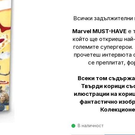
Всички задължителни 
Marvel MUST-HAVE
е 
който ще откриеш най-
големите супергерои. 
прочетеш интервюта с
се преплитат, ф
Всеки том съдържа
Твърди корици със
илюстрации на кориц
фантастично изобр
Колекционе
В наличност