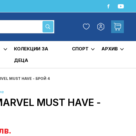
Любими
Кошница
Моят
Търсене
профил
КОЛЕКЦИИ ЗА
СПОРТ
АРХИВ
ДЕЦА
EL MUST HAVE - БРОЙ 4
ие
ARVEL MUST HAVE -
лв.