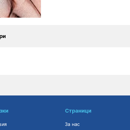
ри
зки
Страници
вия
За нас