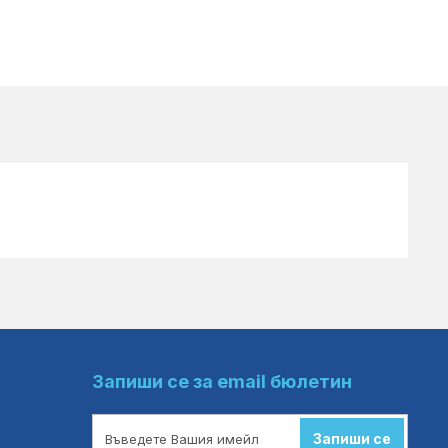
Запиши се за email бюлетин
Запиши се