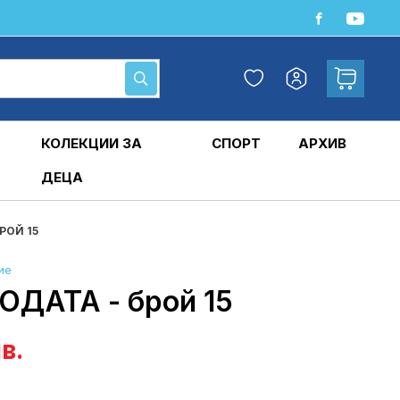
Любими
Кошница
Моят
Търсене
профил
КОЛЕКЦИИ ЗА
СПОРТ
АРХИВ
ДЕЦА
РОЙ 15
ие
ДАТА - брой 15
в.