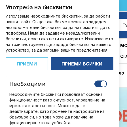
customers@ndbg.net
0700 35 885
Употреба на бисквитки
Прескачане
към
Използваме необходимите бисквитки, за да работи
съдържанието
нашият сайт. Също така бихме искали да зададем
незадължителни бисквитки, за да ни помогнат да го
подобрим. Няма да задаваме незадължителни
бисквитки, освен ако не ги активирате. Използването
на този инструмент ще зададе бисквитка на вашето
АБОНАМЕНТИ
КНИГИ
СПИСАНИЯ
МО
устройство, за да запомни вашите предпочитания.
СГ
ПРИЕМИ
ПРИЕМИ ВСИЧКИ
НАЧАЛО
Необходими
Преминете
към
Необходимите бисквитки позволяват основна
края
функционалност като сигурност, управление на
на
мрежата и достъпност. Можете да ги
галерията
деактивирате, като промените настройките на
на
браузъра си, но това може да повлияе на
изображенията
функционирането на уебсайта.