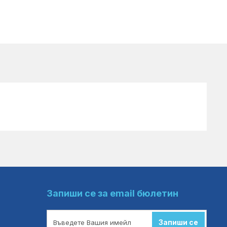
Запиши се за email бюлетин
Запиши се