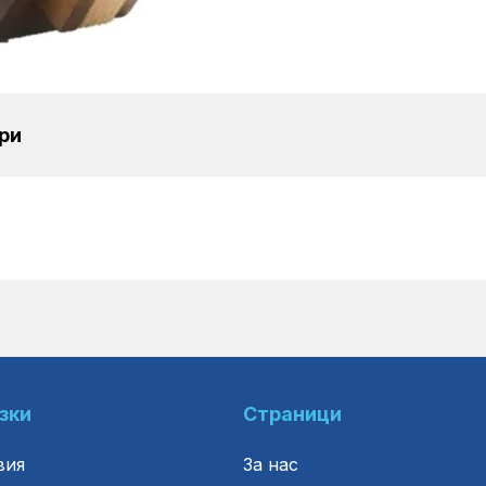
ри
зки
Страници
вия
За нас