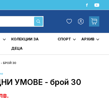
Любими
Кошница
Моят
Търсене
профил
КОЛЕКЦИИ ЗА
СПОРТ
АРХИВ
ДЕЦА
- БРОЙ 30
ие
НИ УМОВЕ - брой 30
лв.