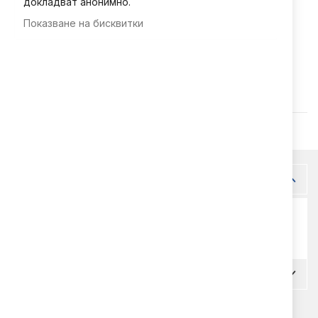
докладват анонимно.
Показване на бисквитки
Код
977303524903469
Допълнителна информация
Допълнителна
69
информация
Коментари