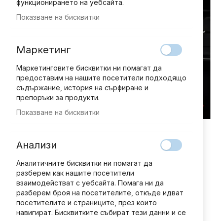
функционирането на уебсайта.
Показване на бисквитки
Маркетинг
Маркетинговите бисквитки ни помагат да
предоставим на нашите посетители подходящо
съдържание, история на сърфиране и
препоръки за продукти.
Показване на бисквитки
Преминете
Добави мнение
рейтинг:
към
БЪРЗИ И ЯРОСТНИ DODGE
началото
Анализи
на
CHARGER - брой 69
галерия
Аналитичните бисквитки ни помагат да
със
разберем как нашите посетители
10,20 € / 19,95 лв.
снимки
взаимодействат с уебсайта. Помага ни да
разберем броя на посетителите, откъде идват
посетителите и страниците, през които
навигират. Бисквитките събират тези данни и се
В наличност