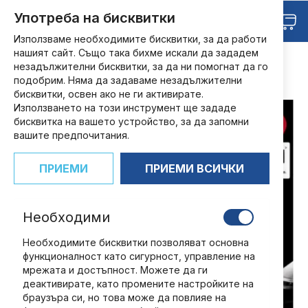
Прескачане
Търсене
Употреба на бисквитки
Любими
към
Кош
съдържанието
Използваме необходимите бисквитки, за да работи
нашият сайт. Също така бихме искали да зададем
НАЧАЛО
МОДЕЛИ ЗА СГЛОБЯВАНЕ
незадължителни бисквитки, за да ни помогнат да го
БЪРЗИ И ЯРОСТНИ DODGE GHARGER
подобрим. Няма да задаваме незадължителни
БЪРЗИ И ЯРОСТНИ DODGE CHARGER - БРОЙ 69
бисквитки, освен ако не ги активирате.
Преминете
Използването на този инструмент ще зададе
към
бисквитка на вашето устройство, за да запомни
края
вашите предпочитания.
на
галерията
ПРИЕМИ
ПРИЕМИ ВСИЧКИ
на
изображенията
Необходими
Необходимите бисквитки позволяват основна
функционалност като сигурност, управление на
мрежата и достъпност. Можете да ги
деактивирате, като промените настройките на
браузъра си, но това може да повлияе на