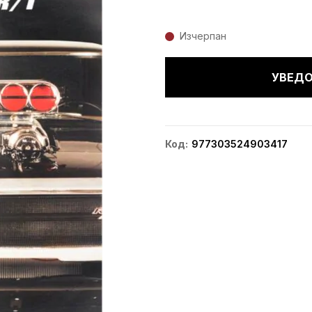
Изчерпан
УВЕДО
Код
977303524903417