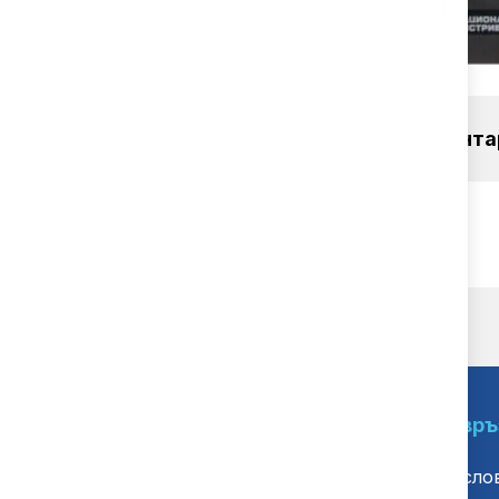
Преминете
към
началото
Допълнителна информация
Комента
на
галерия
със
снимки
Допълнителна
Брой
17
информация
Бързи връ
Общи усло