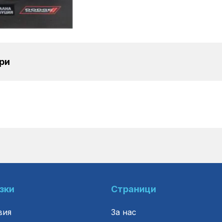
ри
зки
Страници
вия
За нас