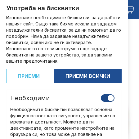
Прескачане
Търсене
Употреба на бисквитки
Любими
към
Кош
съдържанието
Използваме необходимите бисквитки, за да работи
нашият сайт. Също така бихме искали да зададем
НАЧАЛО
КНИГИ
АУДИО ПРИКАЗКИ
незадължителни бисквитки, за да ни помогнат да го
АУДИО ПРИКАЗКИ - БРОЙ 18
подобрим. Няма да задаваме незадължителни
Преминете
бисквитки, освен ако не ги активирате.
към
Използването на този инструмент ще зададе
края
бисквитка на вашето устройство, за да запомни
на
вашите предпочитания.
галерията
на
ПРИЕМИ
ПРИЕМИ ВСИЧКИ
изображенията
Необходими
Необходимите бисквитки позволяват основна
функционалност като сигурност, управление на
мрежата и достъпност. Можете да ги
деактивирате, като промените настройките на
браузъра си, но това може да повлияе на