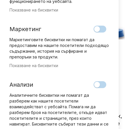
функционирането на уебсайта.
Показване на бисквитки
Маркетинг
Маркетинговите бисквитки ни помагат да
предоставим на нашите посетители подходящо
съдържание, история на сърфиране и
препоръки за продукти.
Показване на бисквитки
Преминете
Добави мнение
рейтинг:
към
АУДИО ПРИКАЗКИ - брой 18
началото
Анализи
на
галерия
9,71 € / 18,99 лв.
Аналитичните бисквитки ни помагат да
със
разберем как нашите посетители
снимки
взаимодействат с уебсайта. Помага ни да
Алиса чете книга заедно със сестра си,
разберем броя на посетителите, откъде идват
когато изведнъж пред нея изтичва бял заек,
посетителите и страниците, през които
който изглежда много забързан. Алиса ще
навигират. Бисквитките събират тези данни и се