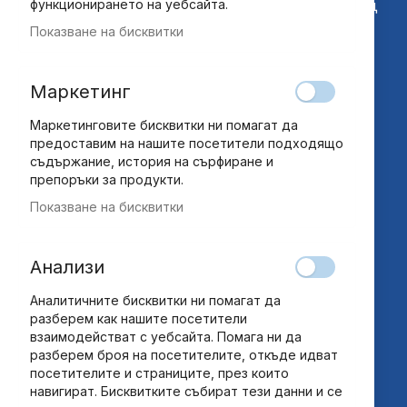
София, бул. "Ботевградско шосе" №228, склад
функционирането на уебсайта.
12
Показване на бисквитки
customers@ndbg.net
0700 35 885
Маркетинг
Маркетинговите бисквитки ни помагат да
Бързи връзки
предоставим на нашите посетители подходящо
Общи условия
съдържание, история на сърфиране и
препоръки за продукти.
Общи условия за абонамент
Показване на бисквитки
Често задавани въпроси
Лични данни
Ек – онлайн решаване на спор
Анализи
Аналитичните бисквитки ни помагат да
Страници
разберем как нашите посетители
За нас
взаимодействат с уебсайта. Помага ни да
разберем броя на посетителите, откъде идват
Контакт
посетителите и страниците, през които
Бисквитки
навигират. Бисквитките събират тези данни и се