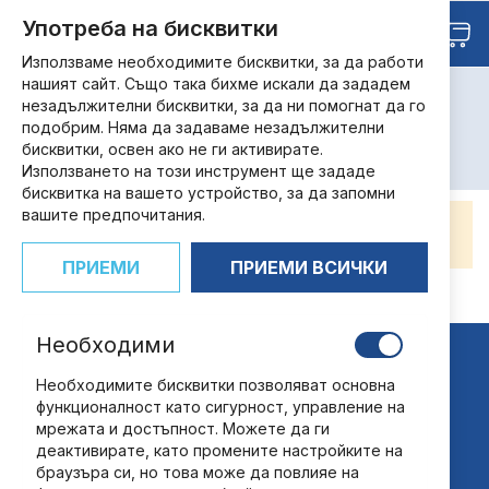
Прескачане
Търсене
Употреба на бисквитки
Любими
към
Кош
съдържанието
Използваме необходимите бисквитки, за да работи
нашият сайт. Също така бихме искали да зададем
незадължителни бисквитки, за да ни помогнат да го
Magiki
подобрим. Няма да задаваме незадължителни
НАЧАЛО
МАРКА
MAGIKI
бисквитки, освен ако не ги активирате.
Използването на този инструмент ще зададе
бисквитка на вашето устройство, за да запомни
вашите предпочитания.
Не можем да намерим продукти, отговарящи
на селекцията.
ПРИЕМИ
ПРИЕМИ ВСИЧКИ
Необходими
Необходимите бисквитки позволяват основна
функционалност като сигурност, управление на
мрежата и достъпност. Можете да ги
деактивирате, като промените настройките на
“Национална дистрибуция” ЕАД
браузъра си, но това може да повлияе на