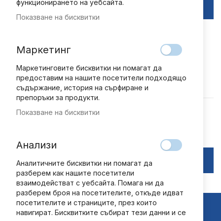
функционирането на уебсайта.
ВХОД
Показване на бисквитки
Забравили сте паролата си?
Маркетинг
Маркетинговите бисквитки ни помагат да
предоставим на нашите посетители подходящо
Нови клиенти
съдържание, история на сърфиране и
препоръки за продукти.
Регистрацията Ви дава няколко предимства: по-бърза
Показване на бисквитки
поръчка, запазване на повече от един адрес,
проследяване на поръчки и др.
Анализи
РЕГИСТРАЦИЯ
Аналитичните бисквитки ни помагат да
разберем как нашите посетители
взаимодействат с уебсайта. Помага ни да
разберем броя на посетителите, откъде идват
посетителите и страниците, през които
навигират. Бисквитките събират тези данни и се