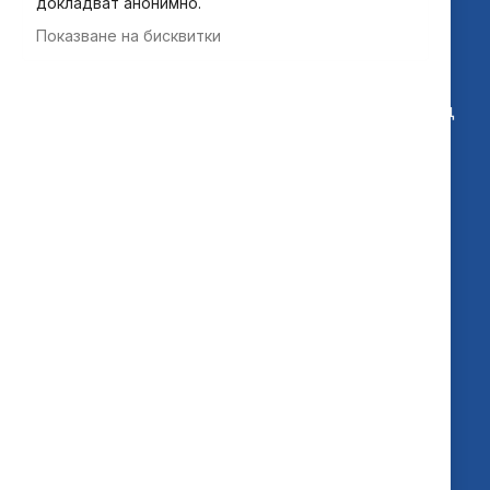
докладват анонимно.
Показване на бисквитки
“Национална дистрибуция” ЕАД
София, бул. "Ботевградско шосе" №228, склад
12
customers@ndbg.net
0700 35 885
Бързи връзки
Общи условия
Общи условия за абонамент
Често задавани въпроси
Лични данни
Ек – онлайн решаване на спор
Страници