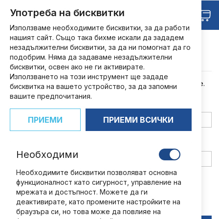
Прескачане
Търсене
Употреба на бисквитки
Любими
към
Кош
съдържанието
Използваме необходимите бисквитки, за да работи
Вход
нашият сайт. Също така бихме искали да зададем
незадължителни бисквитки, за да ни помогнат да го
подобрим. Няма да задаваме незадължителни
Регистрирани потребители
бисквитки, освен ако не ги активирате.
Използването на този инструмент ще зададе
Ако имате профил, използвайте имейла си за да влезете.
бисквитка на вашето устройство, за да запомни
вашите предпочитания.
Имейл
ПРИЕМИ
ПРИЕМИ ВСИЧКИ
Парола
Необходими
Необходимите бисквитки позволяват основна
Show Password
функционалност като сигурност, управление на
мрежата и достъпност. Можете да ги
Запомни ме
Какво е това?
деактивирате, като промените настройките на
браузъра си, но това може да повлияе на