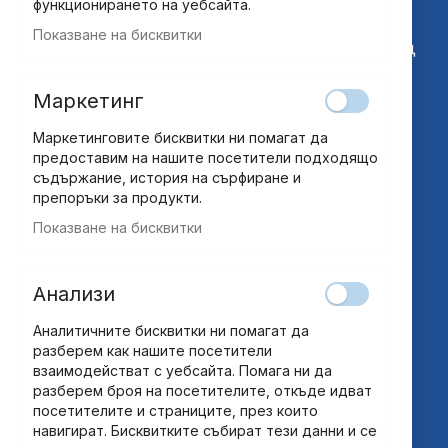
функционирането на уебсайта.
“Национална дистрибуция” ЕАД
Показване на бисквитки
София, бул. "Ботевградско шосе" №228, склад
12
Маркетинг
customers@ndbg.net
0700 35 885
Маркетинговите бисквитки ни помагат да
предоставим на нашите посетители подходящо
съдържание, история на сърфиране и
Бързи връзки
препоръки за продукти.
Общи условия
Показване на бисквитки
Общи условия за абонамент
Често задавани въпроси
Анализи
Лични данни
Ек – онлайн решаване на спор
Аналитичните бисквитки ни помагат да
разберем как нашите посетители
взаимодействат с уебсайта. Помага ни да
Страници
разберем броя на посетителите, откъде идват
За нас
посетителите и страниците, през които
навигират. Бисквитките събират тези данни и се
Контакт