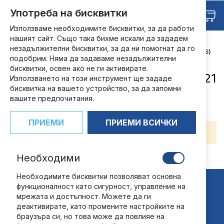
Прескачане
Търсене
Употреба на бисквитки
Любими
към
Кош
съдържанието
Използваме необходимите бисквитки, за да работи
нашият сайт. Също така бихме искали да зададем
НАЧАЛО
незадължителни бисквитки, за да ни помогнат да го
РЕЗУЛТАТИ ОТ ТЪРСЕНЕ ЗА: 'WA 0821 7001 0763 (FORTRESS)
подобрим. Няма да задаваме незадължителни
PINTU BAJA UKURAN 90X210 SUKARAJA SELUMA'
бисквитки, освен ако не ги активирате.
Резултати от търсене за: 'WA 0821
Използването на този инструмент ще зададе
7001 0763 (FORTRESS) Pintu Baja
бисквитка на вашето устройство, за да запомни
вашите предпочитания.
Ukuran 90X210 Sukaraja Seluma'
ПРИЕМИ
ПРИЕМИ ВСИЧКИ
Вашето търсене не даде резултати.
Необходими
Необходимите бисквитки позволяват основна
функционалност като сигурност, управление на
мрежата и достъпност. Можете да ги
деактивирате, като промените настройките на
браузъра си, но това може да повлияе на